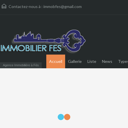
Contactez-nous à :
immobfes@gmail.com
Accueil
Gallerie
Liste
News
Type
Agence Immobilière à Fès