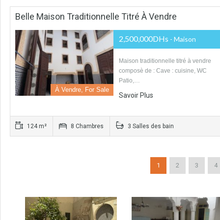
Belle Maison Traditionnelle Titré À Vendre
2,500,000DHs
- Maison
Maison traditionnelle titré à vendre
composè de : Cave : cuisine, WC
Patio,…
À Vendre, For Sale
Savoir Plus
124 m²
8 Chambres
3 Salles des bain
1
2
3
4