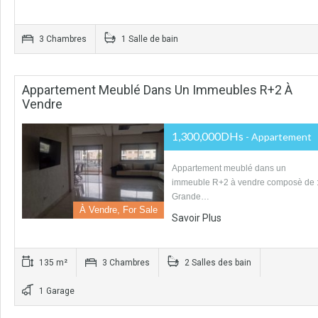
3 Chambres
1 Salle de bain
Appartement Meublé Dans Un Immeubles R+2 À
Vendre
1,300,000DHs
- Appartement
Appartement meublé dans un
immeuble R+2 à vendre composè de 
Grande…
À Vendre, For Sale
Savoir Plus
135 m²
3 Chambres
2 Salles des bain
1 Garage